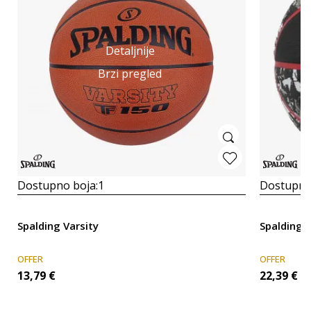
Detaljnije
Brzi pregled
Dostupno boja:
1
Dostupno
Spalding Varsity
Spalding 
OFFER
OFFER
13,79
€
22,39
€