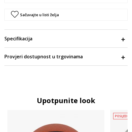
Sačuvajte u listi želja
Specifikacija
Provjeri dostupnost u trgovinama
Upotpunite look
POSLJEDNJ