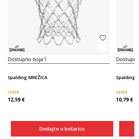
Brzi pregled
Dostupno boja:
1
Dostupno
Spalding MREŽICA
Spalding 
OFFER
OFFER
12,59
€
10,79
€
Dodajte u košaricu