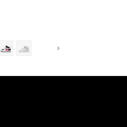
9C
10C