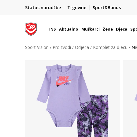
BOX NOW
Status narudžbe
Trgovine
Sport&Bonus
Dostava 1,50 €
| Više od 800 paketomata u Hrvatsko
HNS
Aktualno
Muškarci
Žene
Djeca
Spo
Sport Vision
Proizvodi
Odjeća
Komplet za djecu
Ni