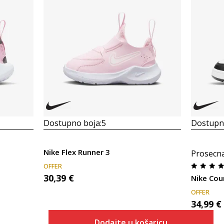
Dostupno boja:
5
Dostupno
Nike Flex Runner 3
Prosecn
OFFER
30,39
€
Nike Cou
OFFER
34,99
€
Dodajte u košaricu