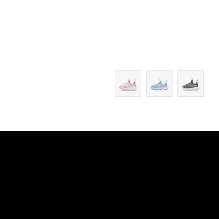
9C
10C