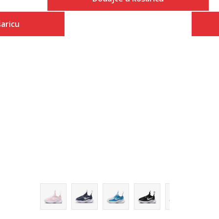
Veličina
aricu
Dodaj u košaricu
2C
 košaricu
3C
4C
5C
6C
7C