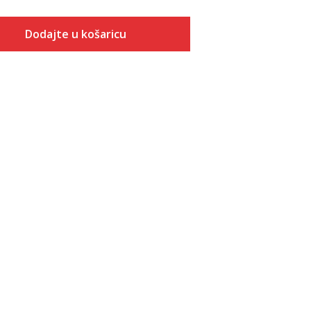
Dodajte u košaricu
Veličina
Dodaj u košaricu
2C
3C
4C
5C
6C
7C
8C