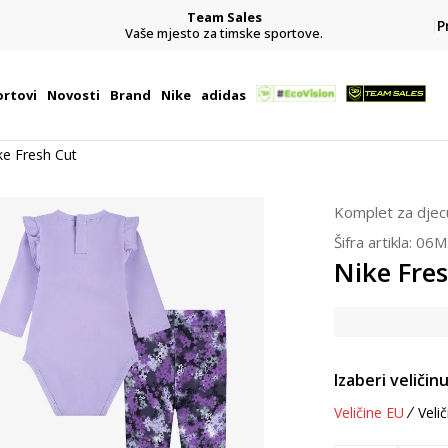
Team Sales
P
j
Vaše mjesto za timske sportove.
rtovi
Novosti
Brand
Nike
adidas
ke Fresh Cut
Komplet za djec
Šifra artikla:
06M
Nike Fre
Izaberi veličinu
Veličine EU
Velič