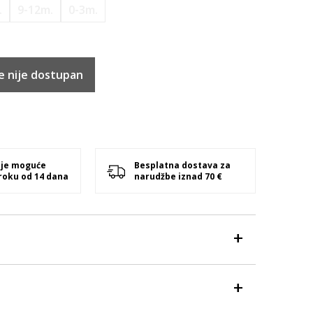
.
9-12m.
0-3m.
e nije dostupan
 je moguće
Besplatna dostava za
 roku od 14 dana
narudžbe iznad 70 €