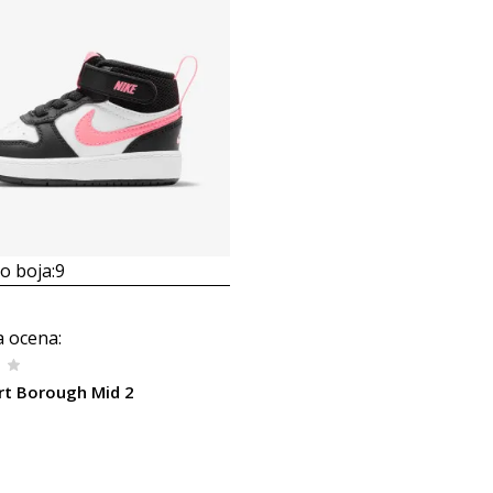
 boja:
9
a ocena
:
rt Borough Mid 2