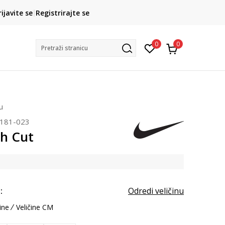
CLICK& COLLECT
rijavite se
Registrirajte se
besplatno preuzimanje u trgovini
0
0
Pretraži stranicu
u
181-023
sh Cut
:
Odredi veličinu
ine
Veličine CM