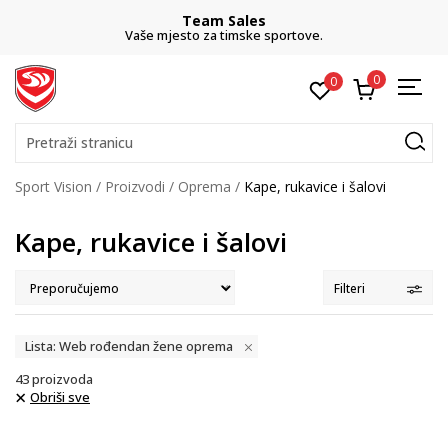
Team Sales
Vaše mjesto za timske sportove.
0
0
Pretraži stranicu
Sport Vision
Proizvodi
Oprema
Kape, rukavice i šalovi
Kape, rukavice i šalovi
Filteri
Lista: Web rođendan žene oprema
43
proizvoda
Obriši sve