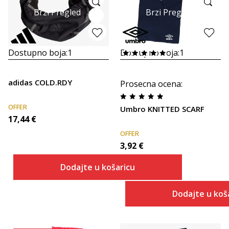
Brzi Pregled
Brzi Pregled
Dostupno boja:
1
Dostupno boja:
1
adidas COLD.RDY
Prosecna ocena
:
OFFER
Umbro KNITTED SCARF
17,44
€
OFFER
3,92
€
Dodajte u košaricu
Dodajte u koš