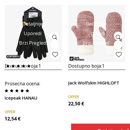
Detaljnije
Detaljnije
Uporedi
Uporedi
Brzi Pregled
Brzi Pregled
Dostupno boja:
1
Dostupno boja:
1
Jack Wolfskin HIGHLOFT
Prosecna ocena
:
OFFER
Icepeak HANAU
22,50
€
OFFER
12,54
€