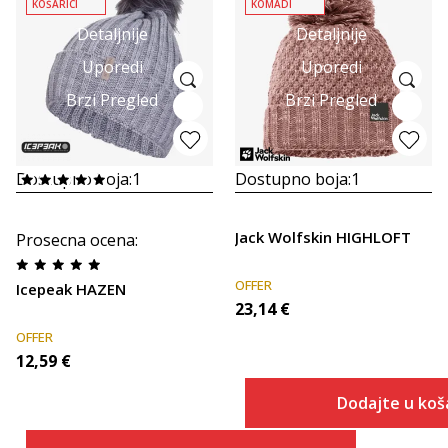
KOŠARICI
KOMADI
Detaljnije
Detaljnije
Uporedi
Uporedi
Brzi Pregled
Brzi Pregled
Dostupno boja:
1
Dostupno boja:
1
Jack Wolfskin HIGHLOFT
Prosecna ocena
:
OFFER
Icepeak HAZEN
23,14
€
OFFER
12,59
€
Dodajte u koš