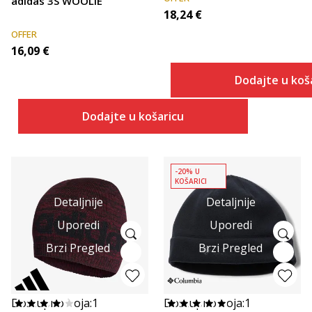
adidas 3S WOOLIE
18,24
€
OFFER
16,09
€
Dodajte u koš
Dodajte u košaricu
-20% U
KOŠARICI
Detaljnije
Detaljnije
Uporedi
Uporedi
Brzi Pregled
Brzi Pregled
Dostupno boja:
1
Dostupno boja:
1