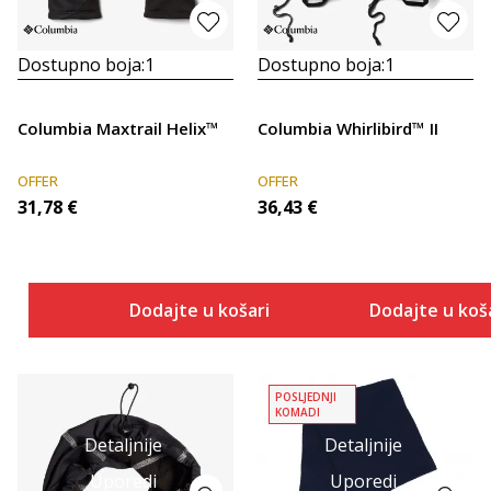
Dostupno boja:
1
Dostupno boja:
1
Columbia Maxtrail Helix™
Columbia Whirlibird™ II
OFFER
OFFER
31,78
€
36,43
€
Dodajte u košaricu
Dodajte u koš
POSLJEDNJI
KOMADI
Detaljnije
Detaljnije
Uporedi
Uporedi