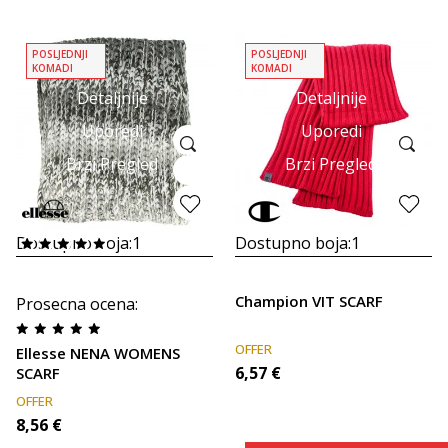
POSLJEDNJI
POSLJEDNJI
KOMADI
KOMADI
Detaljnije
Detaljnije
Uporedi
Uporedi
Brzi Pregled
Brzi Pregled
Dostupno boja:
1
Dostupno boja:
1
Champion VIT SCARF
Prosecna ocena
:
OFFER
Ellesse NENA WOMENS
6,57
€
SCARF
OFFER
8,56
€