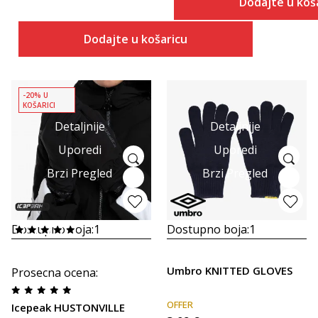
Dodajte u koš
Dodajte u košaricu
-20% U
KOŠARICI
Detaljnije
Detaljnije
Uporedi
Uporedi
Brzi Pregled
Brzi Pregled
Dostupno boja:
1
Dostupno boja:
1
Umbro KNITTED GLOVES
Prosecna ocena
:
OFFER
Icepeak HUSTONVILLE