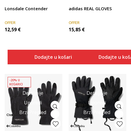
Lonsdale Contender
adidas REAL GLOVES
OFFER
OFFER
12,59
€
15,85
€
Dodajte u košaricu
Dodajte u koš
-20% U
KOŠARICI
Detaljnije
Detaljnije
Uporedi
Uporedi
Brzi Pregled
Brzi Pregled