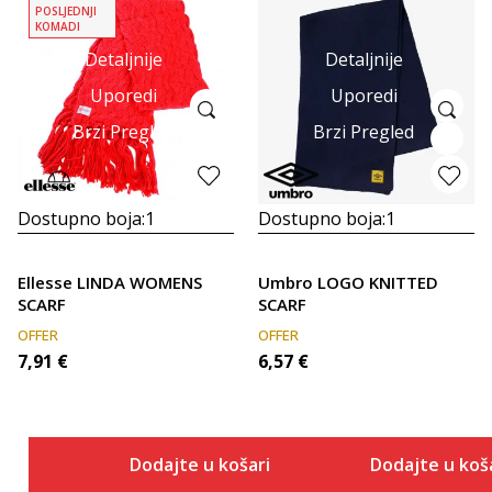
POSLJEDNJI
KOMADI
Detaljnije
Detaljnije
Uporedi
Uporedi
Brzi Pregled
Brzi Pregled
Dostupno boja:
1
Dostupno boja:
1
Ellesse LINDA WOMENS
Umbro LOGO KNITTED
SCARF
SCARF
OFFER
OFFER
7,91
€
6,57
€
Dodajte u košaricu
Dodajte u koš