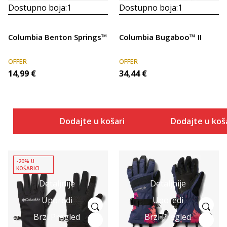
Dostupno boja:
1
Dostupno boja:
1
Columbia Benton Springs™
Columbia Bugaboo™ II
OFFER
OFFER
14,99
€
34,44
€
Dodajte u košaricu
Dodajte u koš
-20% U
KOŠARICI
Detaljnije
Detaljnije
Uporedi
Uporedi
Brzi Pregled
Brzi Pregled