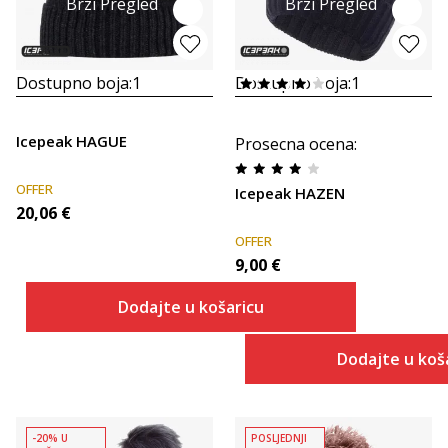
Brzi Pregled
Brzi Pregled
Dostupno boja:
1
Dostupno boja:
1
Icepeak HAGUE
Prosecna ocena
:
OFFER
Icepeak HAZEN
20,06
€
OFFER
9,00
€
Dodajte u košaricu
Dodajte u koš
-20% U
POSLJEDNJI