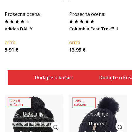
Prosecna ocena
:
Prosecna ocena
:
adidas DAILY
Columbia Fast Trek™ II
OFFER
OFFER
5,91
€
13,99
€
Dodajte u košaricu
Dodajte u koš
-20% U
-20% U
KOŠARICI
KOŠARICI
Detaljnije
Detaljnije
Uporedi
Uporedi