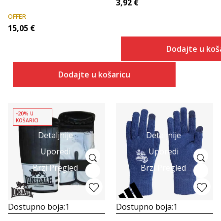
3,92
€
OFFER
15,05
€
Dodajte u koš
Dodajte u košaricu
-20% U
KOŠARICI
Detaljnije
Detaljnije
Uporedi
Uporedi
Brzi Pregled
Brzi Pregled
Dostupno boja:
1
Dostupno boja:
1