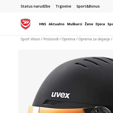
BOX NOW
Status narudžbe
Trgovine
Sport&Bonus
Dostava 1,50 €
| Više od 800 paketomata u Hrvatsko
HNS
Aktualno
Muškarci
Žene
Djeca
Spo
Sport Vision
Proizvodi
Oprema
Oprema za skijanje