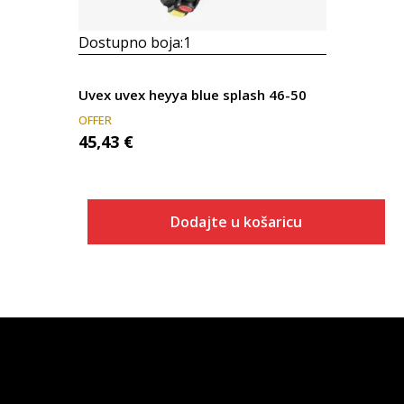
Dostupno boja:
1
Uvex uvex heyya blue splash 46-50
OFFER
45,43
€
Dodajte u košaricu