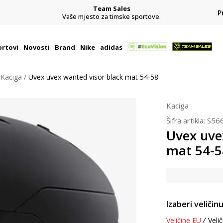
Team Sales
P
j
Vaše mjesto za timske sportove.
rtovi
Novosti
Brand
Nike
adidas
Kaciga
Uvex uvex wanted visor black mat 54-58
Kaciga
Šifra artikla:
S56
Uvex uve
mat 54-5
Izaberi veličinu
Veličine EU
Velič