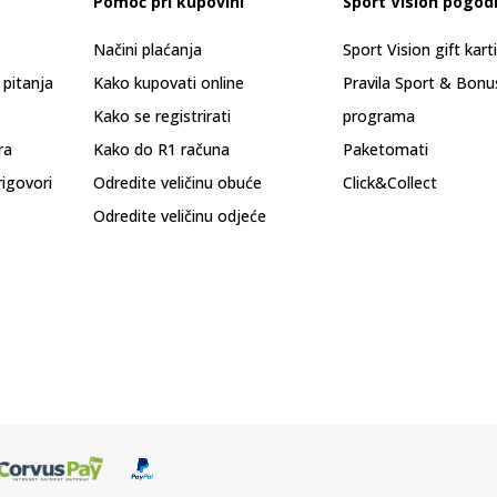
Pomoć pri kupovini
Sport Vision pogod
Načini plaćanja
Sport Vision gift kart
 pitanja
Kako kupovati online
Pravila Sport & Bonu
Kako se registrirati
programa
ra
Kako do R1 računa
Paketomati
rigovori
Odredite veličinu obuće
Click&Collect
Odredite veličinu odjeće