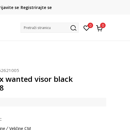
CLICK& COLLECT
rijavite se
Registrirajte se
besplatno preuzimanje u trgovini
0
0
Pretraži stranicu
62621005
x wanted visor black
8
:
ine
Veličine CM