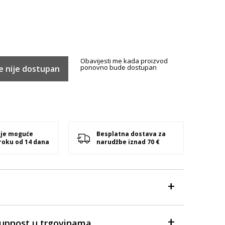
Obavijesti me kada proizvod
ponovno bude dostupan
e nije dostupan
 je moguće
Besplatna dostava za
 roku od 14 dana
narudžbe iznad 70 €
tupnost u trgovinama