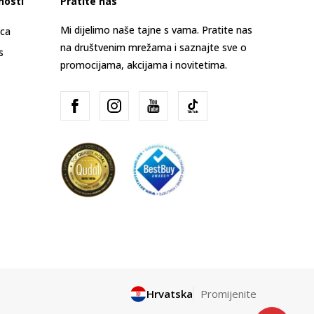
nosti
Pratite nas
Mi dijelimo naše tajne s vama. Pratite nas
ica
na društvenim mrežama i saznajte sve o
s
promocijama, akcijama i novitetima.
Hrvatska
Promijenite