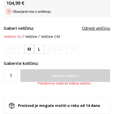
104,99
€
Obavijesti me o sniženju
Izaberi veličinu:
Odredi veličinu
Veličine EU
Veličine
Veličine CM
XS
S
M
L
XL
2XL
3XL
Izaberite količinu:
Dodaj u košaricu
Potrebno je odabrati željenu veličinu
Proizvod je moguće vratiti u roku od 14 dana