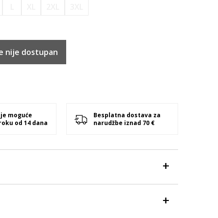
L
XL
2XL
3XL
e nije dostupan
 je moguće
Besplatna dostava za
 roku od 14 dana
narudžbe iznad 70 €