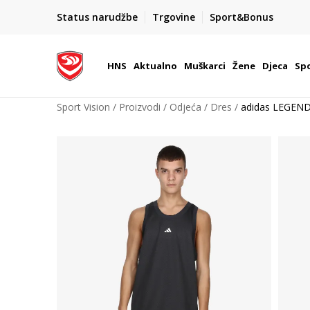
BOX NOW
Status narudžbe
Trgovine
Sport&Bonus
Dostava 1,50 €
| Više od 800 paketomata u Hrvatsko
HNS
Aktualno
Muškarci
Žene
Djeca
Spo
Sport Vision
Proizvodi
Odjeća
Dres
adidas LEGEN