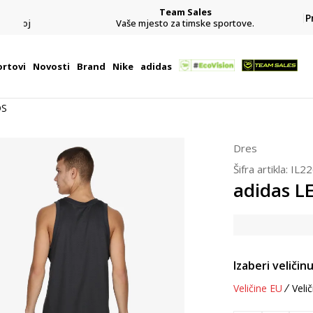
Team Sales
P
j
Vaše mjesto za timske sportove.
rtovi
Novosti
Brand
Nike
adidas
DS
Dres
Šifra artikla:
IL2
adidas 
Izaberi veličinu
Veličine EU
Velič