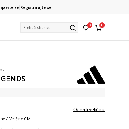
CLICK& COLLECT
rijavite se
Registrirajte se
besplatno preuzimanje u trgovini
0
0
Pretraži stranicu
267
LEGENDS
:
Odredi veličinu
ine
Veličine CM