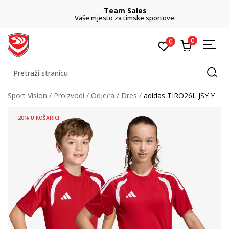
Team Sales
Vaše mjesto za timske sportove.
0
0
Pretraži stranicu
Sport Vision
Proizvodi
Odjeća
Dres
adidas TIRO26L JSY Y
-20% U KOŠARICI