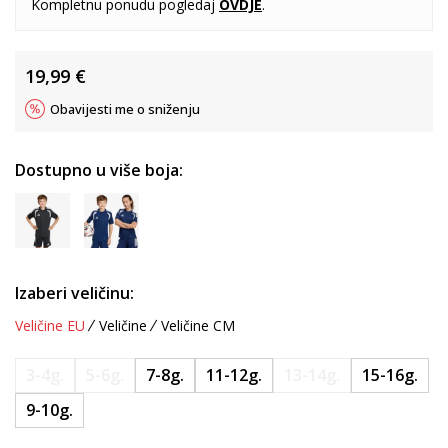
Kompletnu ponudu pogledaj
OVDJE
.
19,99
€
Obavijesti me o sniženju
Dostupno u više boja:
Izaberi veličinu:
Veličine EU
Veličine
Veličine CM
3-4g.
5-6g.
7-8g.
11-12g.
13-14g.
15-16g.
9-10g.