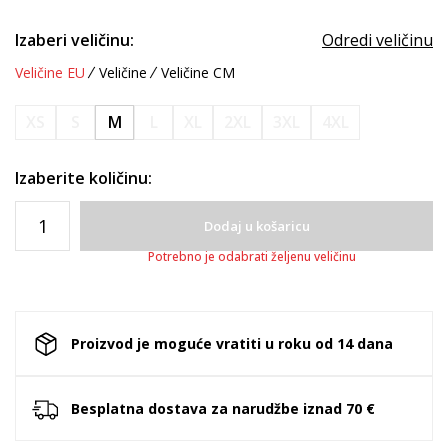
Izaberi veličinu:
Odredi veličinu
Veličine EU
Veličine
Veličine CM
XS
S
M
L
XL
2XL
3XL
4XL
Izaberite količinu:
Dodaj u košaricu
Potrebno je odabrati željenu veličinu
Proizvod je moguće vratiti u roku od 14 dana
Besplatna dostava za narudžbe iznad 70 €