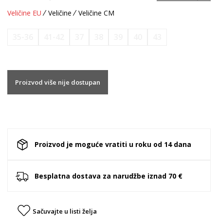
Veličine EU
Veličine
Veličine CM
35-36
41-42
37
38
39
40
43
Proizvod više nije dostupan
Proizvod je moguće vratiti u roku od 14 dana
Besplatna dostava za narudžbe iznad 70 €
Sačuvajte u listi želja