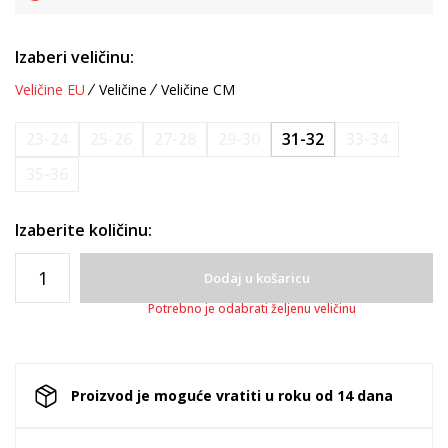
Izaberi veličinu:
Veličine EU
Veličine
Veličine CM
23-24
25-26
27-28
29-30
31-32
33-34
35-36
Izaberite količinu:
Dodaj u košaricu
Potrebno je odabrati željenu veličinu
Proizvod je moguće vratiti u roku od 14 dana