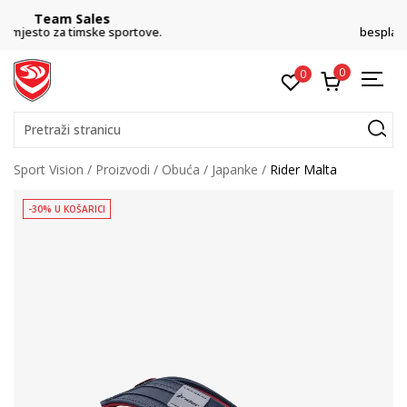
CLICK& COLLECT
besplatno preuzimanje u trgovini
0
0
Pretraži stranicu
Sport Vision
Proizvodi
Obuća
Japanke
Rider Malta
-30% U KOŠARICI