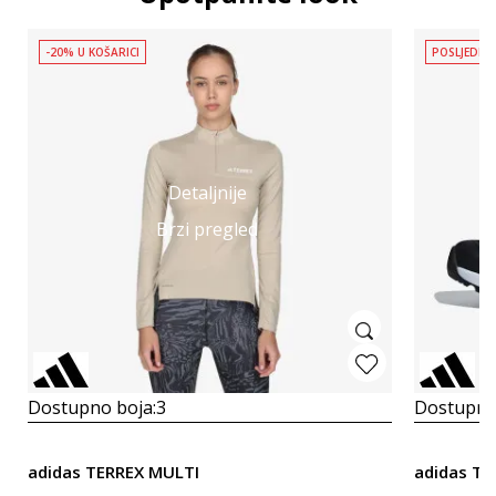
-20% U KOŠARICI
POSLJEDNJ
Detaljnije
Brzi pregled
Dostupno boja:
3
Dostupno
adidas TERREX MULTI
adidas T