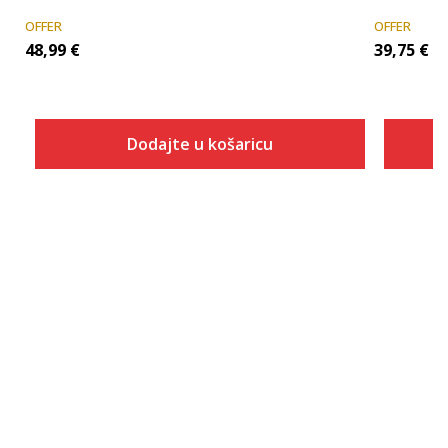
OFFER
OFFER
48,99
€
39,75
€
Dodajte u košaricu
Veličina
Dodaj u košaricu
XS
S
M
L
XL