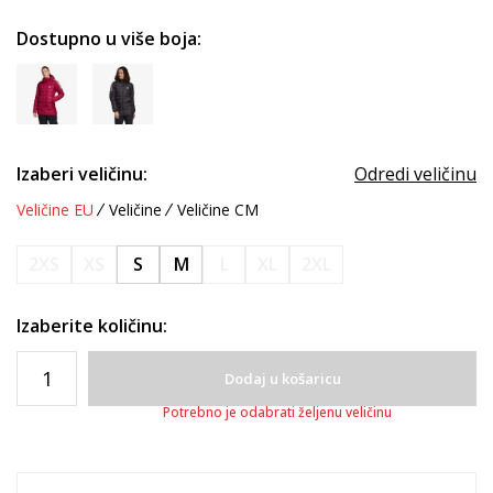
Dostupno u više boja:
Izaberi veličinu:
Odredi veličinu
Veličine EU
Veličine
Veličine CM
2XS
XS
S
M
L
XL
2XL
Izaberite količinu:
Dodaj u košaricu
Potrebno je odabrati željenu veličinu