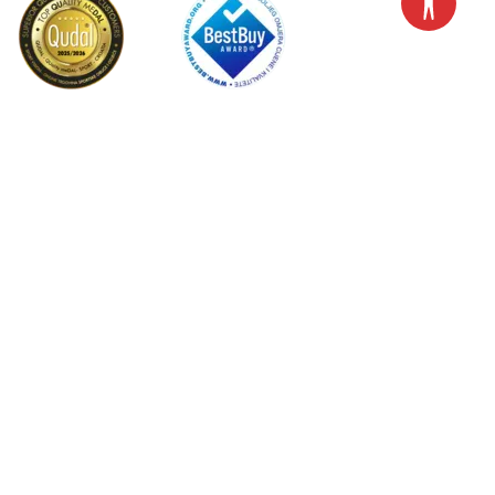
Hrvatska
Promijenite
Nastojimo biti što precizniji u opisu proizvoda, prikazu slika i samih
cijena, ali ne možemo garantirati da su sve informacije kompletne i bez
grešaka. Svi artikli prikazani na stranici su dio naše ponude i ne
podrazumijeva se da su dostupni u svakom trenutku. Cijene na webu nisu
nužno iste kao cijene u trgovinama. Webshop može imati popuste
namijenjene isključivo web kupcima.