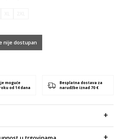
XL
2XL
e nije dostupan
 je moguće
Besplatna dostava za
 roku od 14 dana
narudžbe iznad 70 €
tupnost u trgovinama