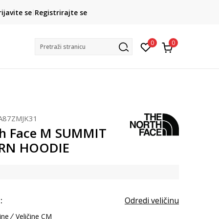
CLICK& COLLECT
rijavite se
Registrirajte se
besplatno preuzimanje u trgovini
0
0
Pretraži stranicu
A87ZMJK31
th Face M SUMMIT
RN HOODIE
:
Odredi veličinu
ine
Veličine CM