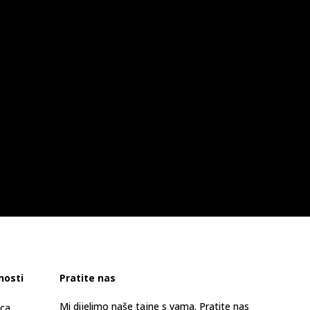
nosti
Pratite nas
Mi dijelimo naše tajne s vama. Pratite nas
ica