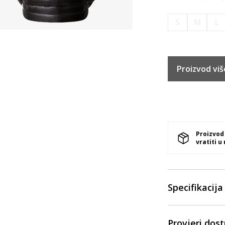
S
M
L
Proizvod viš
Proizvod
vratiti u
Specifikacija
Provjeri dos