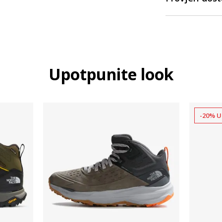
Upotpunite look
-20% U