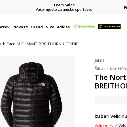
Team Sales
P
j
Vaše mjesto za timske sportove.
rtovi
Novosti
Brand
Nike
adidas
orth Face M SUMMIT BREITHORN HOODIE
Jakna
Šifra artikla:
NF0
The Nor
BREITHO
Izaberi veličinu
Veličine EU
Velič