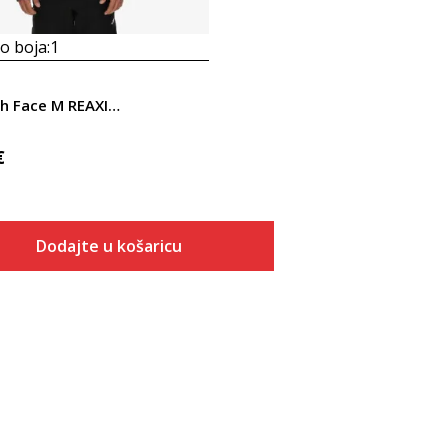
 boja:
1
The North Face M REAXION 2.0 FLEECE HYBRID FULL ZIP JAC
€
Dodajte u košaricu
Veličina
Dodaj u košaricu
XS
S
M