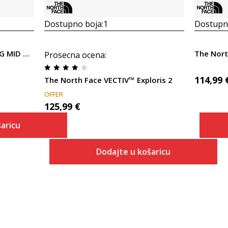
Dostupno boja:
1
Dostupno
The North Face M HEDGEHOG MID GORE-TEX
Prosecna ocena
:
114,99
The North Face VECTIV™ Exploris 2
OFFER
125,99
€
aricu
Dodajte u košaricu
 košaricu
Veličina
Dodaj u košaricu
7
7.5