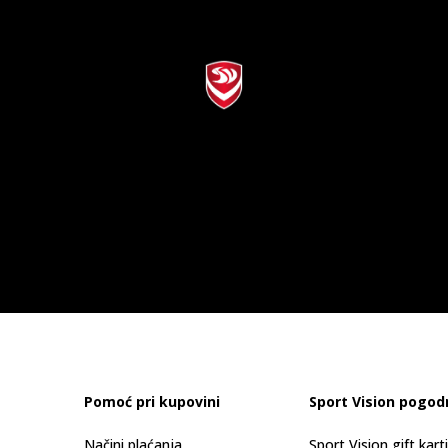
Pomoć pri kupovini
Sport Vision pogod
Načini plaćanja
Sport Vision gift kart