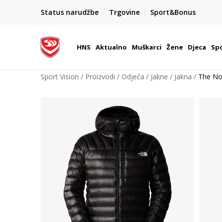
BOX NOW
Status narudžbe
Trgovine
Sport&Bonus
Dostava 1,50 €
| Više od 800 paketomata u Hrvatsko
HNS
Aktualno
Muškarci
Žene
Djeca
Spo
Sport Vision
Proizvodi
Odjeća
Jakne
Jakna
The N