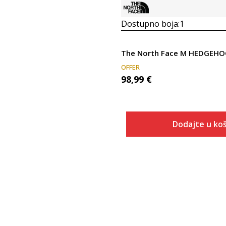
Dostupno boja:
1
OFFER
98,99
€
Dodajte u koš
Veličina
Dodaj u
7
7.5
8