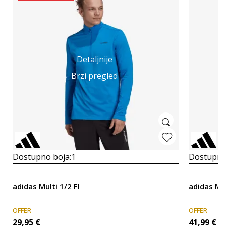
Detaljnije
Brzi pregled
Dostupno boja:
1
Dostupno
adidas Multi 1/2 Fl
adidas MT 
OFFER
OFFER
29,95
€
41,99
€