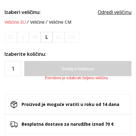
Izaberi veličinu:
Odredi veličinu
Veličine EU
Veličine
Veličine CM
XS
S
M
L
XL
2XL
Izaberite količinu:
Dodaj u košaricu
Potrebno je odabrati željenu veličinu
Proizvod je moguće vratiti u roku od 14 dana
Besplatna dostava za narudžbe iznad 70 €