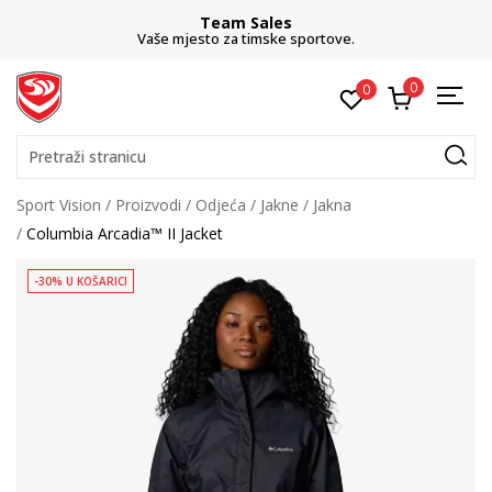
Team Sales
Vaše mjesto za timske sportove.
0
0
Pretraži stranicu
Sport Vision
Proizvodi
Odjeća
Jakne
Jakna
Columbia Arcadia™ II Jacket
-30% U KOŠARICI