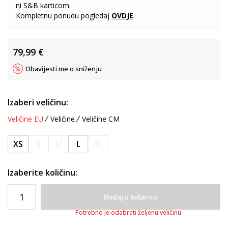
ni S&B karticom.
Kompletnu ponudu pogledaj
OVDJE
.
79,99
€
Obavijesti me o sniženju
Izaberi veličinu:
Veličine EU
Veličine
Veličine CM
XS
S
M
L
XL
Izaberite količinu:
Dodaj u košaricu
Potrebno je odabrati željenu veličinu