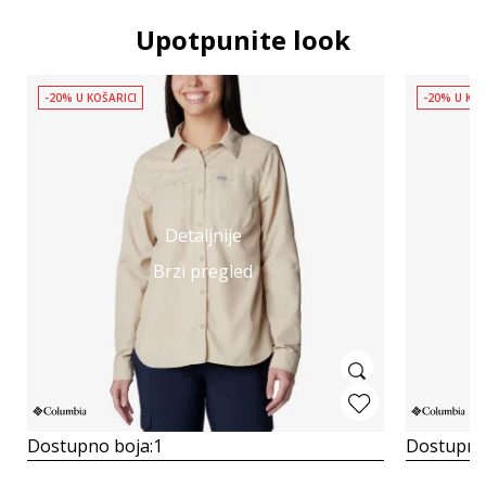
Upotpunite look
-20% U KOŠARICI
-20% U KOŠ
Detaljnije
Brzi pregled
Dostupno boja:
1
Dostupno