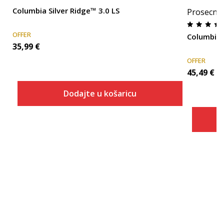
Columbia Silver Ridge™ 3.0 LS
Prosecna
OFFER
Columbia 
35,99
€
OFFER
45,49
€
Dodajte u košaricu
Veličina
Dodaj u košaricu
XS
S
M
L