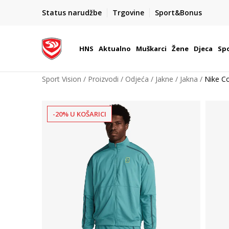
BOX NOW
Status narudžbe
Trgovine
Sport&Bonus
Dostava 1,50 €
| Više od 800 paketomata u Hrvatsko
HNS
Aktualno
Muškarci
Žene
Djeca
Spo
Sport Vision
Proizvodi
Odjeća
Jakne
Jakna
Nike Co
-20% U KOŠARICI