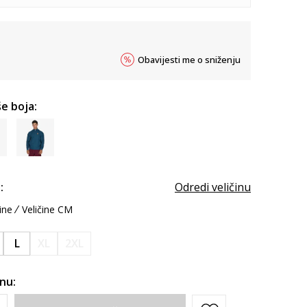
Obavijesti me o sniženju
e boja:
:
Odredi veličinu
ine
Veličine CM
L
XL
2XL
inu: