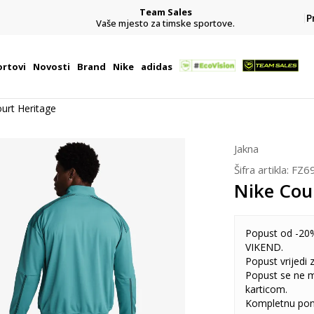
Team Sales
P
j
Vaše mjesto za timske sportove.
rtovi
Novosti
Brand
Nike
adidas
urt Heritage
Jakna
Šifra artikla:
FZ6
Nike Cou
Popust od -20%
VIKEND.
Popust vrijedi
Popust se ne 
karticom.
Kompletnu pon