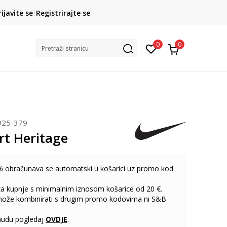
CLICK& COLLECT
rijavite se
Registrirajte se
besplatno preuzimanje u trgovini
0
0
Pretraži stranicu
925-379
rt Heritage
 obračunava se automatski u košarici uz promo kod
 za kupnje s minimalnim iznosom košarice od 20 €.
može kombinirati s drugim promo kodovima ni S&B
udu pogledaj
OVDJE
.