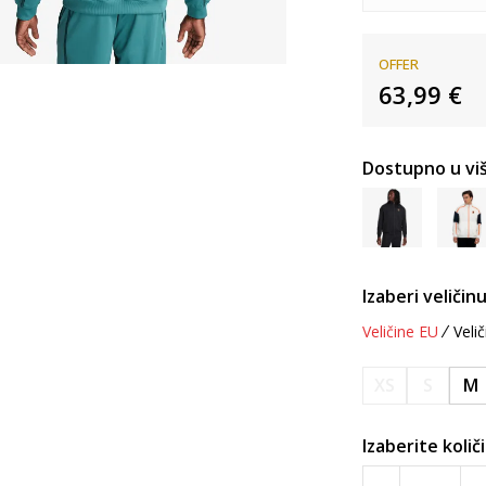
OFFER
63,99
€
Dostupno u viš
Izaberi veličinu
Veličine EU
Velič
XS
S
M
Izaberite količ