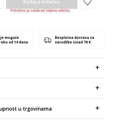
Dodaj u košaricu
Potrebno je odabrati željenu veličinu
 je moguće
Besplatna dostava za
 roku od 14 dana
narudžbe iznad 70 €
tupnost u trgovinama