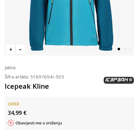
Jakna
Šifra artikla:
51897694I-935
Icepeak Kline
OFFER
34,99
€
Obavijesti me o sniženju