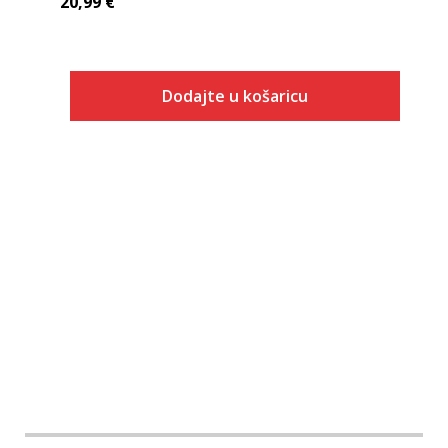
20,99
€
Dodajte u košaricu
Veličina
Dodaj u košaricu
128
152
164
140