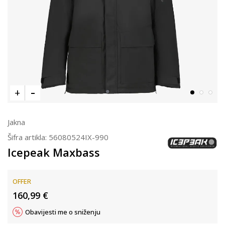
Jakna
Šifra artikla:
56080524IX-990
Icepeak Maxbass
OFFER
160,99
€
Obavijesti me o sniženju