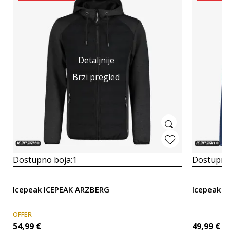
Detaljnije
Brzi pregled
Dostupno boja:
1
Dostupno
Icepeak ICEPEAK ARZBERG
Icepeak B
OFFER
54,99
€
49,99
€