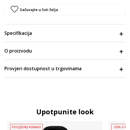
Sačuvajte u listi želja
Specifikacija
O proizvodu
Provjeri dostupnost u trgovinama
Upotpunite look
POSLJEDNJI KOMADI
-30% U KOŠ