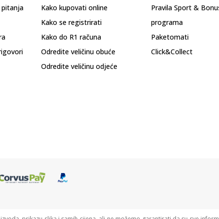
 pitanja
Kako kupovati online
Pravila Sport & Bonu
Kako se registrirati
programa
ra
Kako do R1 računa
Paketomati
rigovori
Odredite veličinu obuće
Click&Collect
Odredite veličinu odjeće
oizvoda, prikazu slika i samih cijena, ali ne možemo garantirati da su sve informa