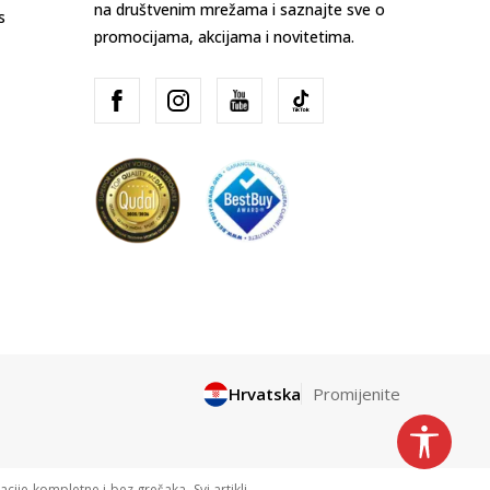
na društvenim mrežama i saznajte sve o
s
promocijama, akcijama i novitetima.
Hrvatska
Promijenite
cije kompletne i bez grešaka. Svi artikli