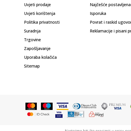
Uvjeti prodaje
Najčešće postavljena
Uvjeti korištenja
Isporuka
Politika privatnosti
Povrat i raskid ugovo
Suradnja
Reklamacije i pisani p
Trgovine
Zapošljavanje
Uporaba kolačića
Sitemap
Nastojimo biti što precizniji u opisu pr