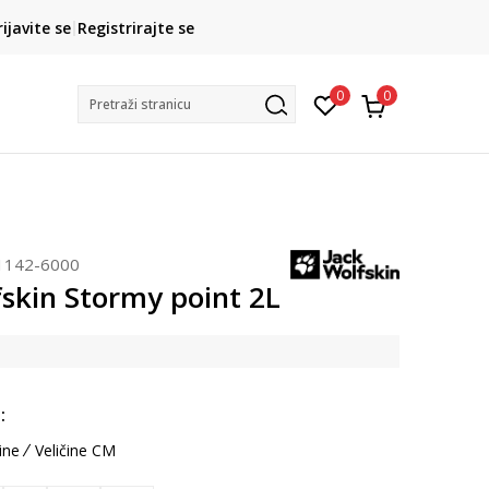
CLICK& COLLECT
rijavite se
Registrirajte se
besplatno preuzimanje u trgovini
0
0
Pretraži stranicu
1142-6000
fskin Stormy point 2L
:
ine
Veličine CM