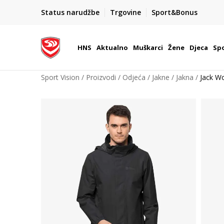
BOX NOW
Status narudžbe
Trgovine
Sport&Bonus
Dostava 1,50 €
| Više od 800 paketomata u Hrvatsko
HNS
Aktualno
Muškarci
Žene
Djeca
Spo
Sport Vision
Proizvodi
Odjeća
Jakne
Jakna
Jack Wo