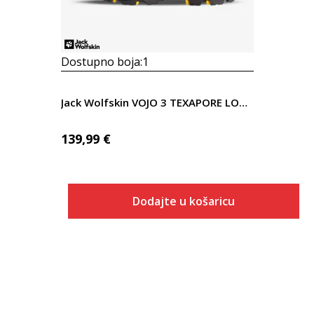
Dostupno boja:
1
Jack Wolfskin VOJO 3 TEXAPORE LOW M
139,99
€
Dodajte u košaricu
Veličina
Dodaj u košaricu
7
7.5