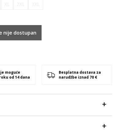
XL
2XL
3XL
e nije dostupan
 je moguće
Besplatna dostava za
 roku od 14 dana
narudžbe iznad 70 €