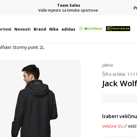
Team Sales
P
j
Vaše mjesto za timske sportove.
rtovi
Novosti
Brand
Nike
adidas
lfskin Stormy point 2L
Jakna
Šifra artikla:
111
Jack Wol
Izaberi veličinu
Veličine EU
Velič