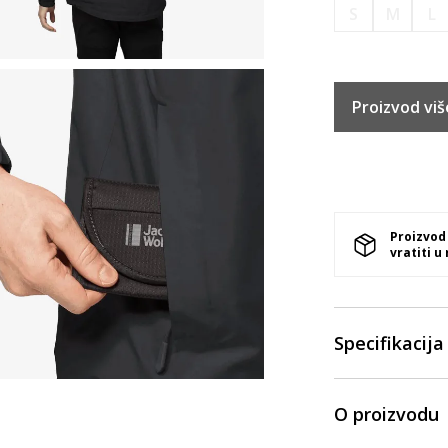
S
M
L
Proizvod viš
Proizvod
vratiti u
Specifikacija
O proizvodu