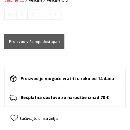
Veličine EU
Veličine
Veličine CM
XS
S
M
L
XL
Proizvod više nije dostupan
Proizvod je moguće vratiti u roku od 14 dana
Besplatna dostava za narudžbe iznad 70 €
Sačuvajte u listi želja