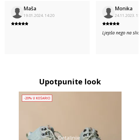
Maša
Monika
19.01.2024. 14:20
24.11.2023. 1
Ljepša nego na slic
Upotpunite look
-20% U KOŠARICI
Detaljnije