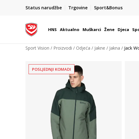
BOX NOW
Status narudžbe
Trgovine
Sport&Bonus
Dostava 1,50 €
| Više od 800 paketomata u Hrvatsko
HNS
Aktualno
Muškarci
Žene
Djeca
Spo
Sport Vision
Proizvodi
Odjeća
Jakne
Jakna
Jack Wo
POSLJEDNJI KOMADI