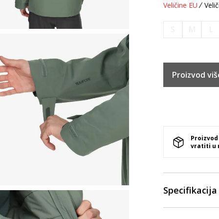
Veličine EU
Velič
S
M
L
Proizvod viš
Proizvod
vratiti u
Specifikacija