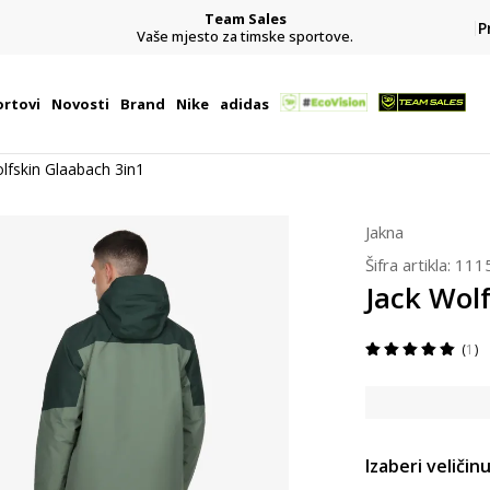
Team Sales
P
j
Vaše mjesto za timske sportove.
rtovi
Novosti
Brand
Nike
adidas
lfskin Glaabach 3in1
Jakna
Šifra artikla:
111
Jack Wol
1
Izaberi veličinu