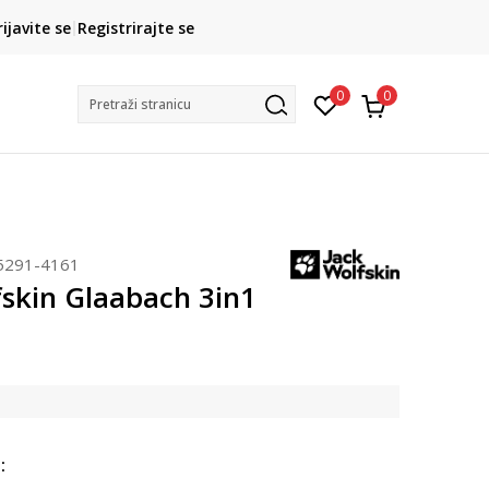
CLICK& COLLECT
rijavite se
Registrirajte se
besplatno preuzimanje u trgovini
0
0
Pretraži stranicu
5291-4161
fskin Glaabach 3in1
: