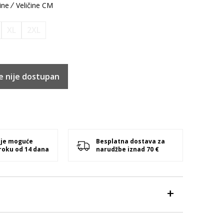
ine
Veličine CM
XL
2XL
e nije dostupan
 je moguće
Besplatna dostava za
 roku od 14 dana
narudžbe iznad 70 €