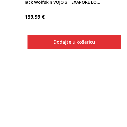
Jack Wolfskin VOJO 3 TEXAPORE LOW M
139,99
€
Dodajte u košaricu
Veličina
Dodaj u košaricu
7
7.5
8
8.5
9