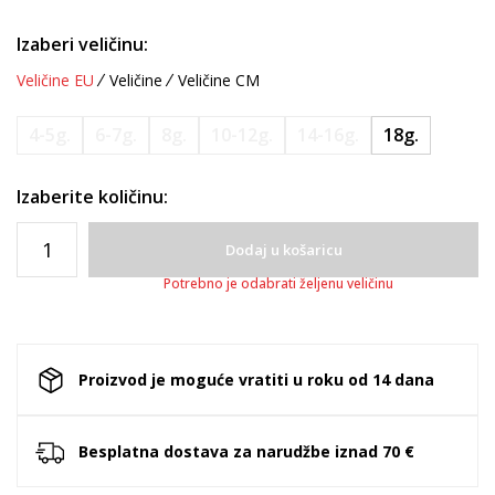
Izaberi veličinu:
Veličine EU
Veličine
Veličine CM
4-5g.
6-7g.
8g.
10-12g.
14-16g.
18g.
Izaberite količinu:
Dodaj u košaricu
Potrebno je odabrati željenu veličinu
Proizvod je moguće vratiti u roku od 14 dana
Besplatna dostava za narudžbe iznad 70 €