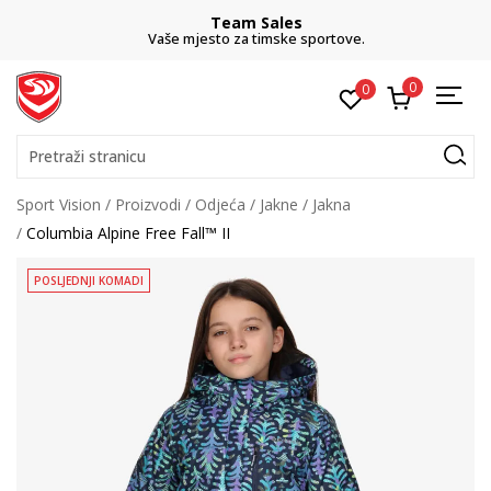
Team Sales
Vaše mjesto za timske sportove.
0
0
Pretraži stranicu
Sport Vision
Proizvodi
Odjeća
Jakne
Jakna
Columbia Alpine Free Fall™ II
POSLJEDNJI KOMADI