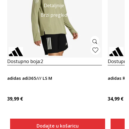
Detaljnije
Brzi pregled
Dostupno boja:
2
Dostupno
adidas adi365/// LS M
adidas Ru
39,99
€
34,99
€
Dodajte u košaricu