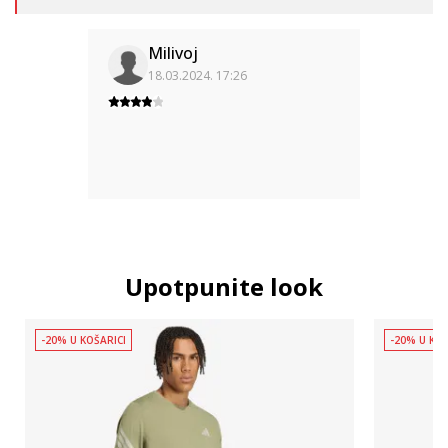
Milivoj
18.03.2024. 17:26
Upotpunite look
-20% U KOŠARICI
-20% U KOŠ