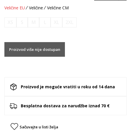
Veličine EU
Veličine
Veličine CM
XS
S
M
L
XL
2XL
Proizvod više nije dostupan
Proizvod je moguće vratiti u roku od 14 dana
Besplatna dostava za narudžbe iznad 70 €
Sačuvajte u listi želja