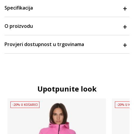
Specifikacija
O proizvodu
Provjeri dostupnost u trgovinama
Upotpunite look
-20% U KOŠARICI
-20% U KOŠ