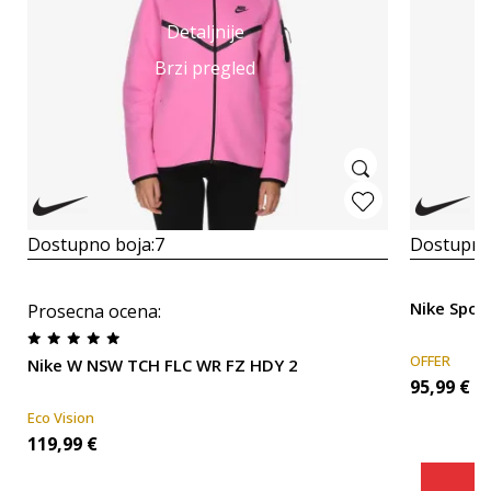
Detaljnije
Brzi pregled
Dostupno boja:
7
Dostupno
Nike Spor
Prosecna ocena
:
OFFER
Nike W NSW TCH FLC WR FZ HDY 2
95,99
€
Eco Vision
119,99
€