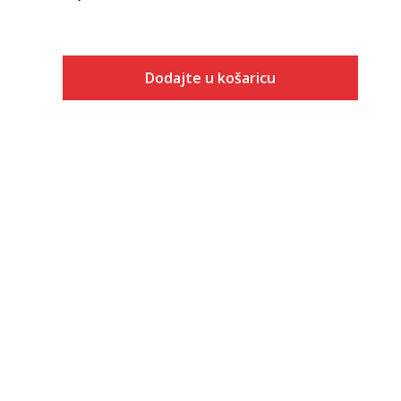
Dodajte u košaricu
Veličina
Dodaj u košaricu
XS
S
M
L
XL