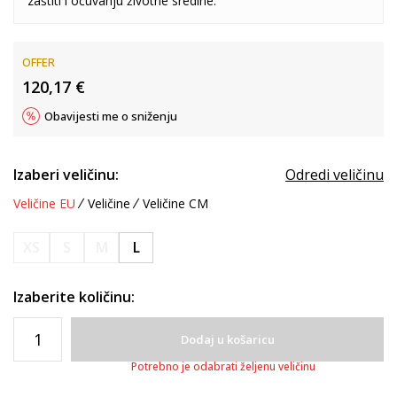
zaštiti i očuvanju životne sredine.
OFFER
120,17
€
Obavijesti me o sniženju
Izaberi veličinu:
Odredi veličinu
Veličine EU
Veličine
Veličine CM
XS
S
M
L
Izaberite količinu:
Dodaj u košaricu
Potrebno je odabrati željenu veličinu