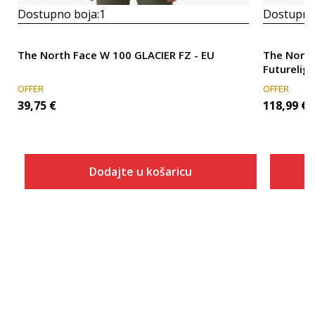
Dostupno boja:
1
Dostupno
The North Face W 100 GLACIER FZ - EU
The North 
Futurelig
OFFER
OFFER
39,75
€
118,99
€
Dodajte u košaricu
Veličina
Dodaj u košaricu
S
M
L