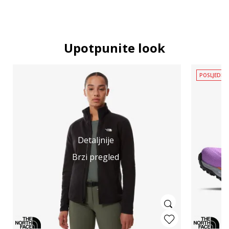
Upotpunite look
POSLJEDNJ
Detaljnije
Brzi pregled