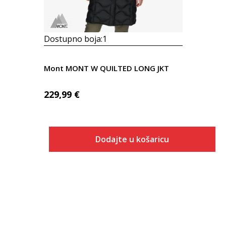
Dostupno boja:
1
Mont MONT W QUILTED LONG JKT
229,99
€
Dodajte u košaricu
Veličina
Dodaj u košaricu
XS
S