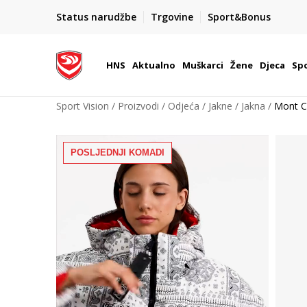
KORISNIČKA SLUŽBA
Status narudžbe
Trgovine
Sport&Bonus
kontaktirajte nas brzo i jednostavno
HNS
Aktualno
Muškarci
Žene
Djeca
Spo
Sport Vision
Proizvodi
Odjeća
Jakne
Jakna
Mont 
POSLJEDNJI KOMADI