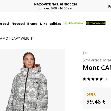
NAZOVITE NAS: 01 8000 291
P
pon-pet 9:00 - 16:00 sati
rtovi
Novosti
Brand
Nike
adidas
CAMO HEAVY WEIGHT
Jakna
Šifra artikla:
MNA
Mont CA
1
OFFER
99,48
€