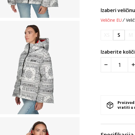
Izaberi veličinu
Veličine EU
Velič
XS
S
M
Izaberite količ
Proizvod
vratiti u
Specifikacija