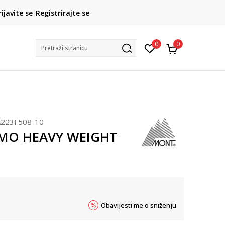
Kako do R1 računa?
rijavite se
Registrirajte se
Saznajte više
Postani član pr
0
0
Pretraži stranicu
223F508-10
MO HEAVY WEIGHT
Obavijesti me o sniženju