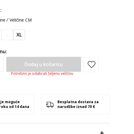
:
ine
Veličine CM
L
XL
inu:
Dodaj u košaricu
Potrebno je odabrati željenu veličinu
 je moguće
Besplatna dostava za
 roku od 14 dana
narudžbe iznad 70 €