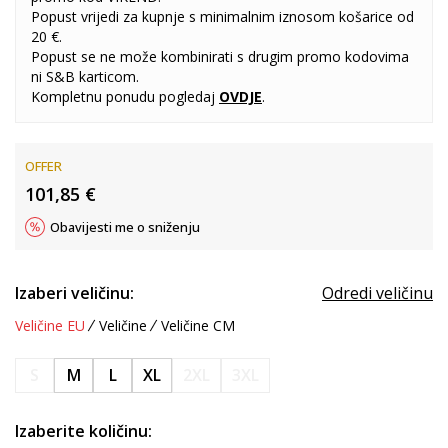
Popust vrijedi za kupnje s minimalnim iznosom košarice od
20 €.
Popust se ne može kombinirati s drugim promo kodovima
ni S&B karticom.
Kompletnu ponudu pogledaj
OVDJE
.
OFFER
101,85
€
Obavijesti me o sniženju
Izaberi veličinu:
Odredi veličinu
Veličine EU
Veličine
Veličine CM
S
M
L
XL
2XL
3XL
Izaberite količinu: