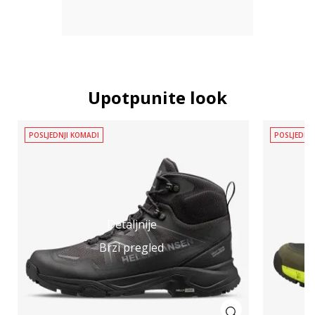
Upotpunite look
POSLJEDNJI KOMADI
POSLJEDNJ
Detaljnije
Brzi pregled