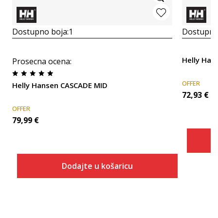
Dostupno boja:
1
Dostupno
Helly Ha
Prosecna ocena
:
OFFER
Helly Hansen CASCADE MID
72,93
€
OFFER
79,99
€
Dodajte u košaricu
Veličina
Dodaj u košaricu
ONESZ