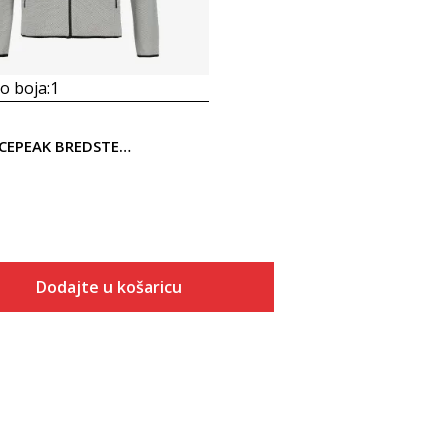
 boja:
1
Icepeak ICEPEAK BREDSTEDT
Dodajte u košaricu
Veličina
Dodaj u košaricu
S
M