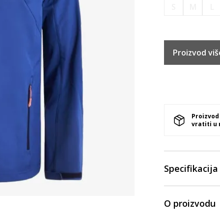
S
M
L
Proizvod viš
Proizvod
vratiti u
Specifikacija
O proizvodu