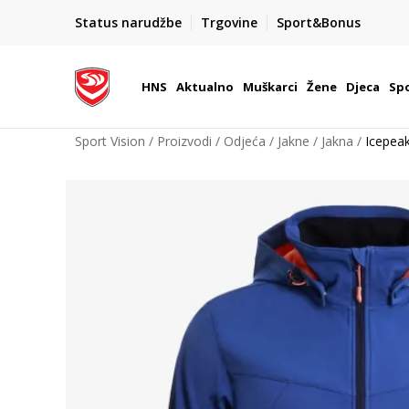
BOX NOW
Status narudžbe
Trgovine
Sport&Bonus
Dostava 1,50 €
| Više od 800 paketomata u Hrvatsko
HNS
Aktualno
Muškarci
Žene
Djeca
Spo
Sport Vision
Proizvodi
Odjeća
Jakne
Jakna
Icepea