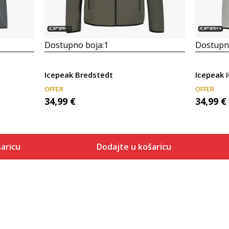
Dostupno boja:
1
Dostupno
Icepeak Bredstedt
OFFER
OFFER
34,99
€
34,99
€
aricu
Dodajte u košaricu
Veličina
 košaricu
Dodaj u košaricu
S
M