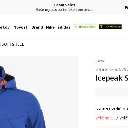
Team Sales
P
j
Vaše mjesto za timske sportove.
rtovi
Novosti
Brand
Nike
adidas
k SOFTSHELL
Jakna
Šifra artikla:
579
Icepeak 
Izaberi veličinu
Veličine EU
Velič