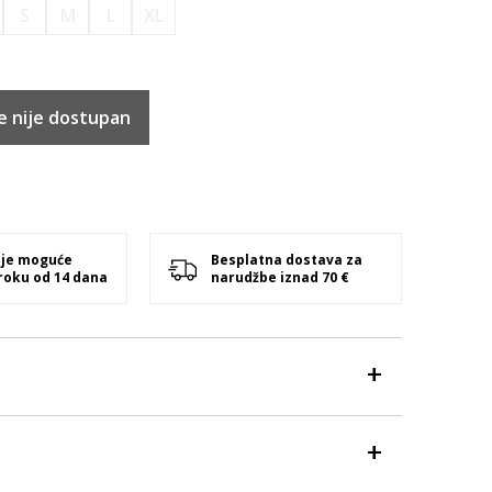
S
M
L
XL
e nije dostupan
 je moguće
Besplatna dostava za
 roku od 14 dana
narudžbe iznad 70 €