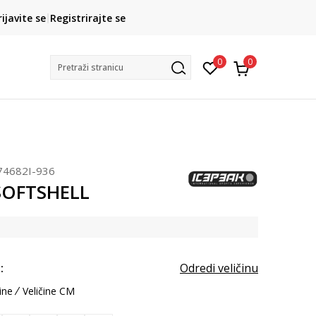
CLICK& COLLECT
rijavite se
Registrirajte se
besplatno preuzimanje u trgovini
0
0
Pretraži stranicu
74682I-936
SOFTSHELL
:
Odredi veličinu
ine
Veličine CM