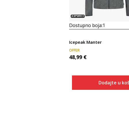
Dostupno boja:
1
Icepeak Manter
OFFER
48,99
€
Dodajte u koš
Veličina
Dodaj u
S
M