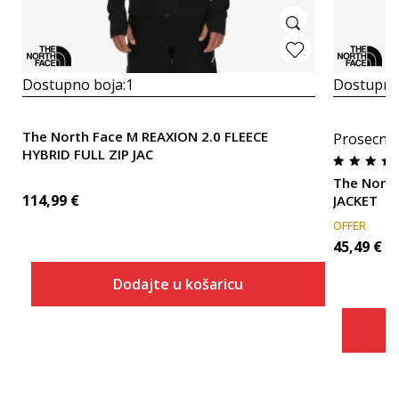
Dostupno boja:
1
Dostupno
The North Face M REAXION 2.0 FLEECE
Prosecna
HYBRID FULL ZIP JAC
The North
114,99
€
JACKET
OFFER
45,49
€
Dodajte u košaricu
Veličina
Dodaj u košaricu
XS
S