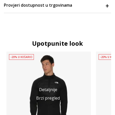
Provjeri dostupnost u trgovinama
Upotpunite look
-20% U KOŠARICI
-20% U KOŠ
Detaljnije
Brzi pregled