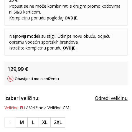
20 €.
Popust se ne može kombinirati s drugim promo kodovima
ni S&B karticom.
Kompletnu ponudu pogledaj
OVDJE
.
Najnoviji modeli su stigli. Otkrijte novu obuću, odjeću i
opremu vodećih sportskih brendova.
Istražite kompletnu ponudu
OVDJE
.
129,99
€
Obavijesti me o sniženju
Izaberi veličinu:
Odredi veličinu
Veličine EU
Veličine
Veličine CM
S
M
L
XL
2XL