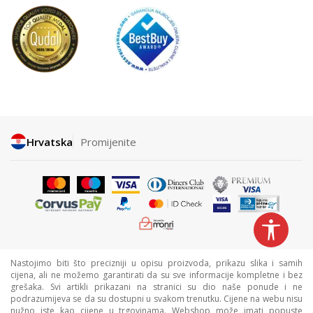
Hrvatska
Promijenite
Nastojimo biti što precizniji u opisu proizvoda, prikazu slika i samih
cijena, ali ne možemo garantirati da su sve informacije kompletne i bez
grešaka. Svi artikli prikazani na stranici su dio naše ponude i ne
podrazumijeva se da su dostupni u svakom trenutku. Cijene na webu nisu
nužno iste kao cijene u trgovinama. Webshop može imati popuste