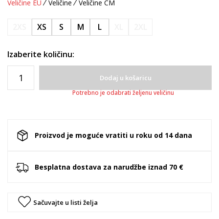
Veličine EU
Veličine
Veličine CM
2XS
XS
S
M
L
XL
2XL
Izaberite količinu:
Dodaj u košaricu
Potrebno je odabrati željenu veličinu
Proizvod je moguće vratiti u roku od 14 dana
Besplatna dostava za narudžbe iznad 70 €
Sačuvajte u listi želja