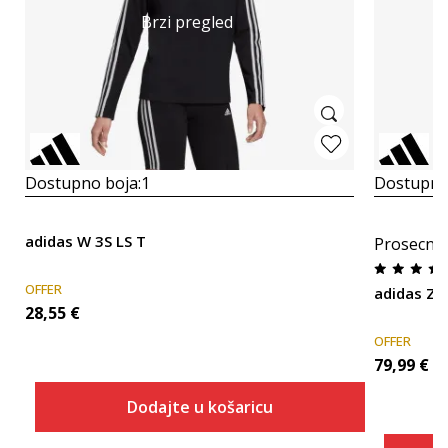
Brzi pregled
Dostupno boja:
1
Dostupno
adidas W 3S LS T
Prosecna
OFFER
adidas Z.N
28,55
€
OFFER
79,99
€
Dodajte u košaricu
Veličina