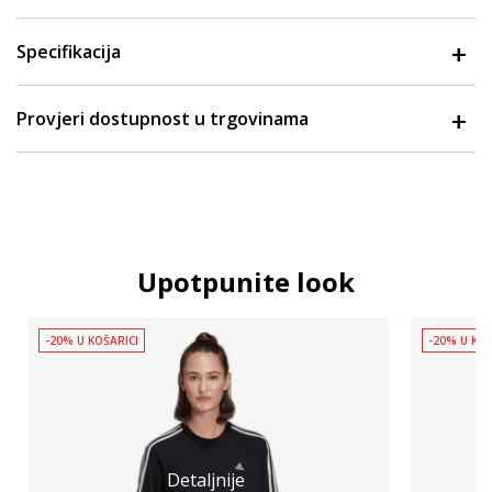
Specifikacija
Provjeri dostupnost u trgovinama
Upotpunite look
-20% U KOŠARICI
-20% U KOŠ
Detaljnije