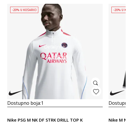
-20% U KOŠARICI
-20% U KOŠ
Detaljnije
Brzi pregled
Dostupno boja:
1
Dostupno
Nike PSG M NK DF STRK DRILL TOP K
Nike M NK