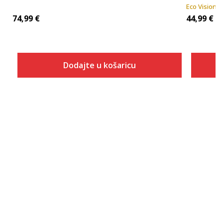
Eco Vision
74,99
€
44,99
€
Dodajte u košaricu
Veličina
Dodaj u košaricu
XS
S
M
L
XL