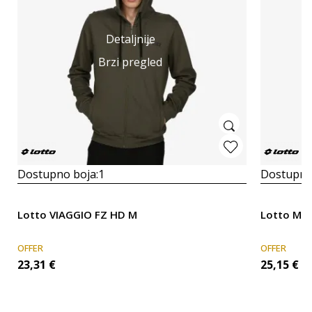
Detaljnije
Brzi pregled
Dostupno boja:
1
Dostupno
Lotto VIAGGIO FZ HD M
Lotto MI
OFFER
OFFER
23,31
€
25,15
€