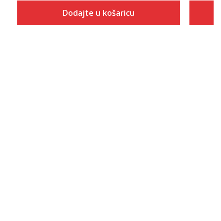
Dodajte u košaricu
Veličina
Dodaj u košaricu
S
M
L
XL
2XL
3XL