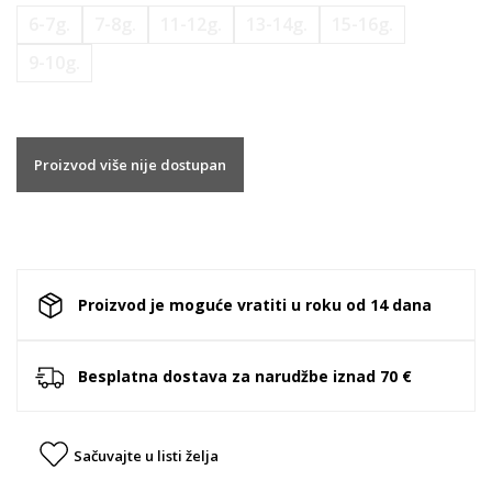
6-7g.
7-8g.
11-12g.
13-14g.
15-16g.
9-10g.
Proizvod više nije dostupan
Proizvod je moguće vratiti u roku od 14 dana
Besplatna dostava za narudžbe iznad 70 €
Sačuvajte u listi želja