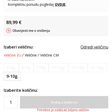
Kompletnu ponudu pogledaj
OVDJE
.
89,99
€
Obavijesti me o sniženju
Izaberi veličinu:
Odredi veličinu
Veličine EU
Veličine
Veličine CM
5-6g.
6-7g.
7-8g.
11-12g.
13-14g.
15-16g.
9-10g.
Izaberite količinu:
Dodaj u košaricu
Potrebno je odabrati željenu veličinu