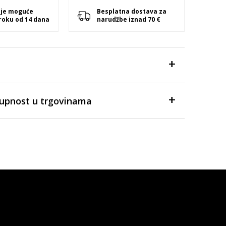
 je moguće
Besplatna dostava za
 roku od 14 dana
narudžbe iznad 70 €
tupnost u trgovinama