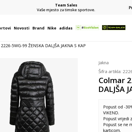
Team Sales
P
j
Vaše mjesto za timske sportove.
rtovi
Novosti
Brand
Nike
adidas
 2226-5WG-99 ŽENSKA DALJŠA JAKNA S KAP
Jakna
Šifra artikla:
222
Colmar 
DALJŠA J
Popust od -30%
VIKEND.
Popust vrijedi
Popust se ne 
karticom.