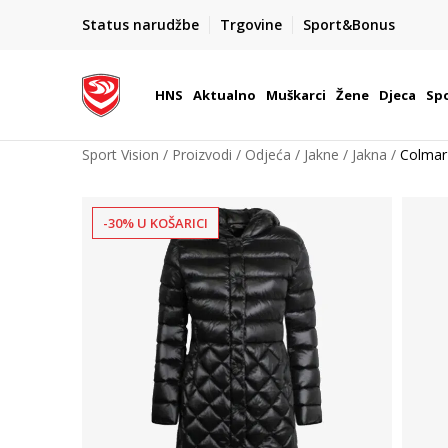
BOX NOW
Status narudžbe
Trgovine
Sport&Bonus
Dostava 1,50 €
| Više od 800 paketomata u Hrvatsko
HNS
Aktualno
Muškarci
Žene
Djeca
Spo
Sport Vision
Proizvodi
Odjeća
Jakne
Jakna
Colmar
-30% U KOŠARICI