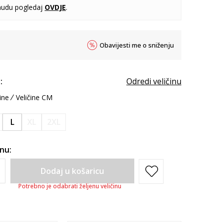
udu pogledaj
OVDJE
.
Obavijesti me o sniženju
:
Odredi veličinu
ine
Veličine CM
L
XL
2XL
inu:
Dodaj u košaricu
Potrebno je odabrati željenu veličinu