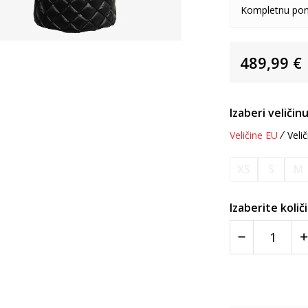
Kompletnu pon
489,99
€
Izaberi veličinu
Veličine EU
Velič
XS
S
M
Izaberite količ