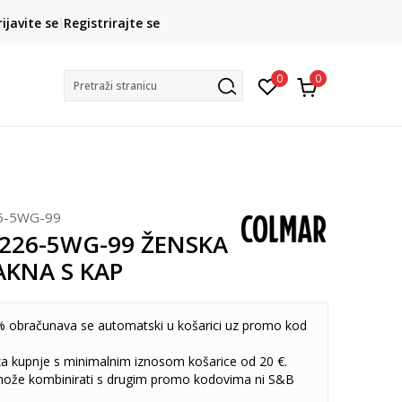
CLICK& COLLECT
rijavite se
Registrirajte se
besplatno preuzimanje u trgovini
0
0
Pretraži stranicu
6-5WG-99
2226-5WG-99 ŽENSKA
AKNA S KAP
 obračunava se automatski u košarici uz promo kod
 za kupnje s minimalnim iznosom košarice od 20 €.
može kombinirati s drugim promo kodovima ni S&B