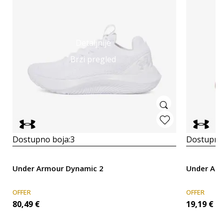
Detaljnije
Brzi pregled
Dostupno boja:
3
Dostupno
Under Armour Dynamic 2
Under Arm
OFFER
OFFER
80,49
€
19,19
€