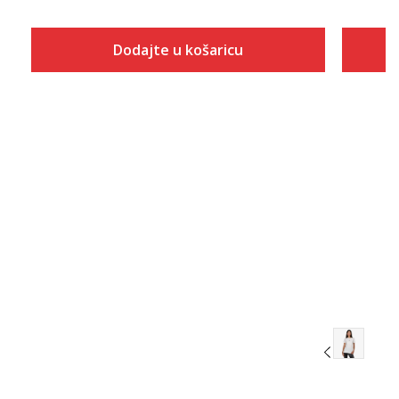
Dodajte u košaricu
Veličina
Dodaj u košaricu
5.5
6
6.5
7
7.5
8