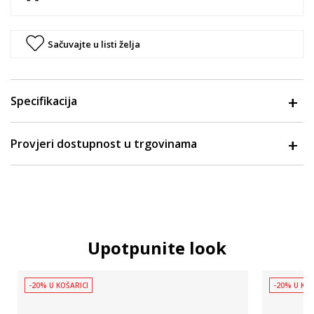
Sačuvajte u listi želja
Specifikacija
Provjeri dostupnost u trgovinama
Upotpunite look
-20% U KOŠARICI
-20% U KOŠ