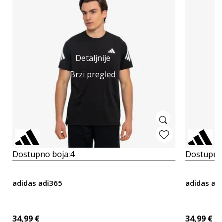
Detaljnije
Brzi pregled
Dostupno boja:
4
Dostupno
adidas adi365
adidas ad
34,99
€
34,99
€