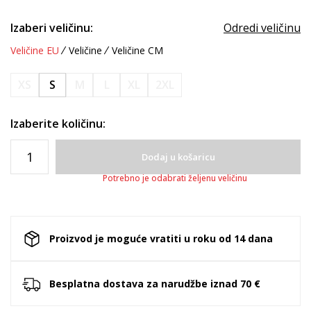
Izaberi veličinu:
Odredi veličinu
Veličine EU
Veličine
Veličine CM
XS
S
M
L
XL
2XL
Izaberite količinu:
Dodaj u košaricu
Potrebno je odabrati željenu veličinu
Proizvod je moguće vratiti u roku od 14 dana
Besplatna dostava za narudžbe iznad 70 €