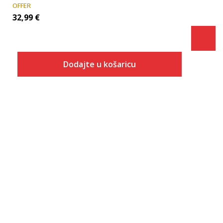
OFFER
32,99
€
Dodajte u košaricu
Veličina
Dodaj u košaricu
10K
10-K
11K
11-K
12K