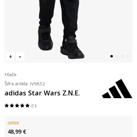
Hlače
Šifra artikla:
IV9632
adidas Star Wars Z.N.E.
1
OFFER
48,99
€