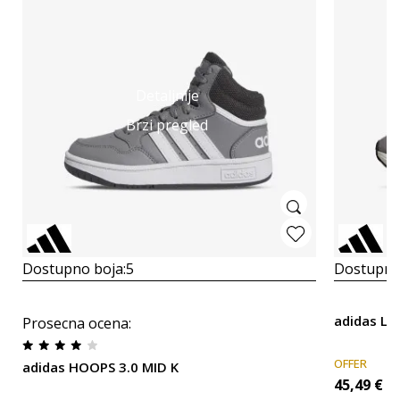
Detaljnije
Brzi pregled
Dostupno boja:
5
Dostupno
adidas LI
Prosecna ocena
:
OFFER
adidas HOOPS 3.0 MID K
45,49
€