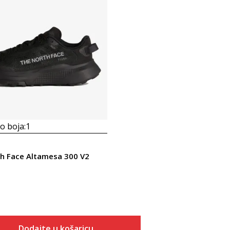
 boja:
1
h Face Altamesa 300 V2
Dodajte u košaricu