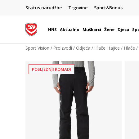
BOX NOW
Status narudžbe
Trgovine
Sport&Bonus
Dostava 1,50 €
| Više od 800 paketomata u Hrvatsko
HNS
Aktualno
Muškarci
Žene
Djeca
Spo
Sport Vision
Proizvodi
Odjeća
Hlače i tajice
Hlače
POSLJEDNJI KOMADI