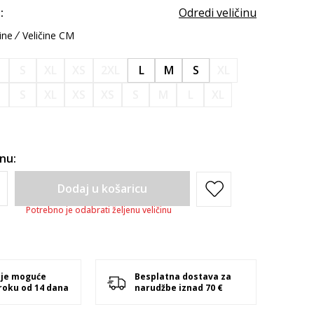
:
Odredi veličinu
ine
Veličine CM
M
S
XL
XS
2XL
L
M
S
XL
M
S
XL
XS
XS
S
M
L
XL
inu:
Dodaj u košaricu
Potrebno je odabrati željenu veličinu
 je moguće
Besplatna dostava za
 roku od 14 dana
narudžbe iznad 70 €