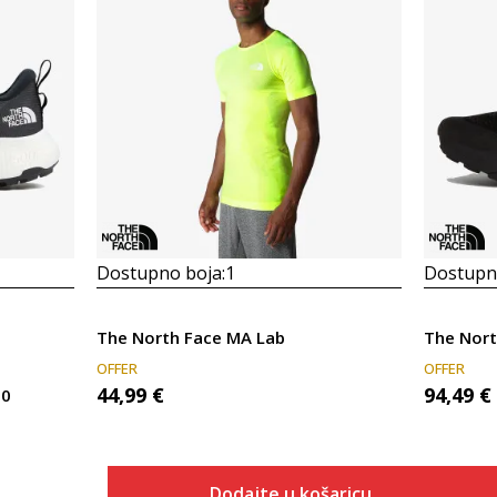
Dostupno boja:
1
Dostupno
The North Face MA Lab
The Nort
OFFER
OFFER
44,99
€
94,49
€
00
Dodajte u košaricu