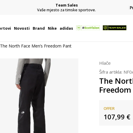
Team Sales
P
j
Vaše mjesto za timske sportove.
rtovi
Novosti
Brand
Nike
adidas
The North Face Men’s Freedom Pant
Hlače
Šifra artikla:
NF0
The Nort
Freedom
OFFER
107,99
€