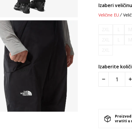
Izaberi veličinu
Veličine EU
Velič
2XL
L
2XL
L
2XL
Izaberite količ
Proizvod
vratiti u