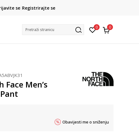
CLICK& COLLECT
rijavite se
Registrirajte se
besplatno preuzimanje u trgovini
0
0
Pretraži stranicu
A5ABVJK31
h Face Men’s
 Pant
Obavijesti me o sniženju