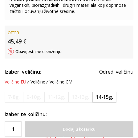
veganskih, biorazgradivih i drugih materijala koji doprinose
zaštiti i očuvanju životne sredine.
OFFER
45,49
€
Obavijesti me o sniženju
Izaberi veličinu:
Odredi veličinu
Veličine EU
Veličine
Veličine CM
7-8g.
9-10g.
11-12g.
12-13g.
14-15g.
Izaberite količinu:
Dodaj u košaricu