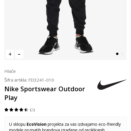
Hlače
Šifra artikla:
FD3241-010
Nike Sportswear Outdoor
Play
2
U sklopu
EcoVision
projekta za vas izdvajamo eco-friendly
modele poznatih brandova izrađene od recikliranih,