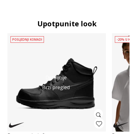
Upotpunite look
POSLJEDNJI KOMADI
-20% U KOŠ
Detaljnije
Brzi pregled