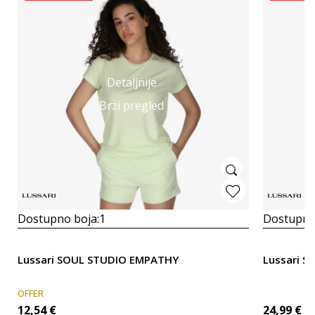
Detaljnije
Brzi pregled
Dostupno boja:
1
Dostupno
Lussari SOUL STUDIO EMPATHY
Lussari St
OFFER
12,54
€
24,99
€