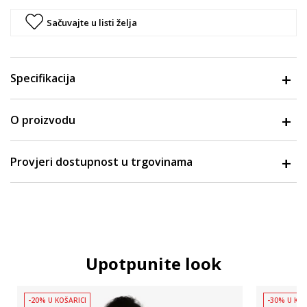
Sačuvajte u listi želja
Specifikacija
O proizvodu
Provjeri dostupnost u trgovinama
Upotpunite look
-20% U KOŠARICI
-30% U KOŠ