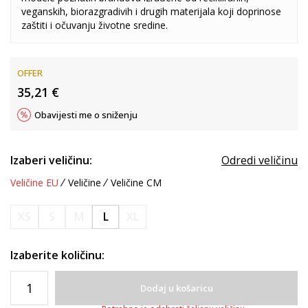
veganskih, biorazgradivih i drugih materijala koji doprinose
zaštiti i očuvanju životne sredine.
OFFER
35,21
€
Obavijesti me o sniženju
Izaberi veličinu:
Odredi veličinu
Veličine EU
Veličine
Veličine CM
XS
S
M
L
XL
Izaberite količinu:
Dodaj u košaricu