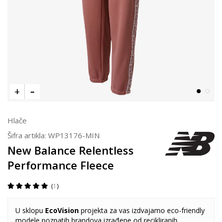
Hlače
Šifra artikla:
WP13176-MIN
New Balance Relentless
Performance Fleece
1
U sklopu
EcoVision
projekta za vas izdvajamo eco-friendly
modele poznatih brandova izrađene od recikliranih,