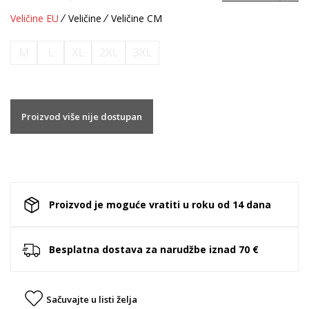
Veličine EU
Veličine
Veličine CM
M
L
XL
2XL
3XL
Proizvod više nije dostupan
Proizvod je moguće vratiti u roku od 14 dana
Besplatna dostava za narudžbe iznad 70 €
Sačuvajte u listi želja