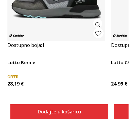
Dostupno boja:
1
Dostupno
Lotto Berme
Lotto CA
OFFER
28,19
€
24,99
€
Dodajte u košaricu
Veličina
Dodaj u košaricu
40