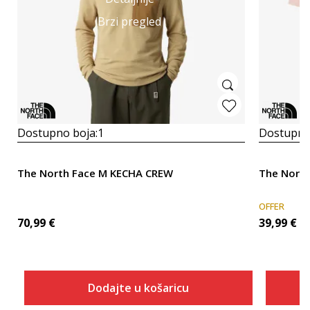
Brzi pregled
Dostupno boja:
1
Dostupno
The North Face M KECHA CREW
The North
OFFER
70,99
€
39,99
€
Dodajte u košaricu