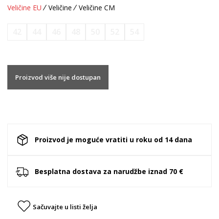
Veličine EU
Veličine
Veličine CM
42
44
46
48
50
52
54
Proizvod više nije dostupan
Proizvod je moguće vratiti u roku od 14 dana
Besplatna dostava za narudžbe iznad 70 €
Sačuvajte u listi želja