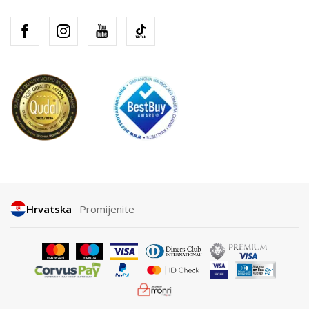
Hrvatska
Promijenite