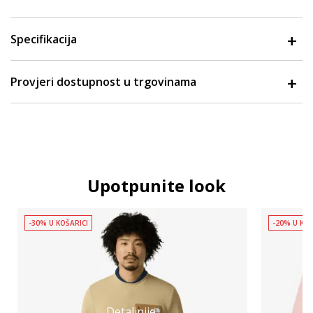
Specifikacija
Provjeri dostupnost u trgovinama
Upotpunite look
-30% U KOŠARICI
-20% U KOŠ
Detaljnije