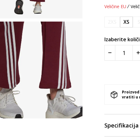
Veličine EU
Velič
2XS
XS
Izaberite količ
Proizvod
vratiti u
Specifikacija