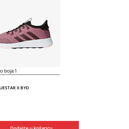
 boja:
1
QUESTAR X BYD
Dodajte u košaricu