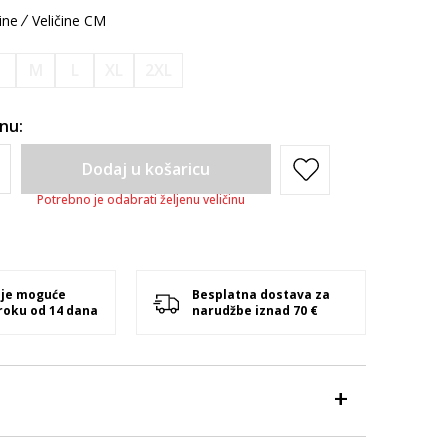
ine
Veličine CM
S
M
L
XL
2XL
inu:
Dodaj u košaricu
Potrebno je odabrati željenu veličinu
 je moguće
Besplatna dostava za
 roku od 14 dana
narudžbe iznad 70 €