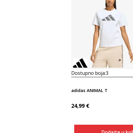
Dostupno boja:
3
adidas ANIMAL T
24,99
€
Dodajte u koš