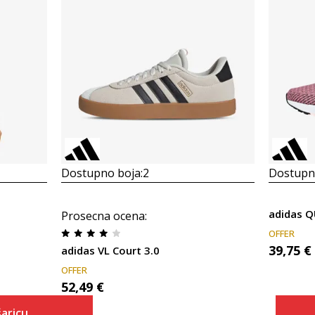
Dostupno boja:
2
Dostupno
adidas 
Prosecna ocena
:
OFFER
39,75
€
adidas VL Court 3.0
OFFER
52,49
€
aricu