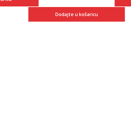
Dodajte u košaricu
 košaricu
Veličina
Dodaj u košaricu
3-
4
4-
5
5-
6
6-