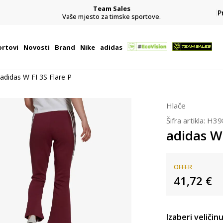
Team Sales
P
j
Vaše mjesto za timske sportove.
rtovi
Novosti
Brand
Nike
adidas
adidas W FI 3S Flare P
Hlače
Šifra artikla:
H39
adidas W 
OFFER
41,72
€
Izaberi veličinu