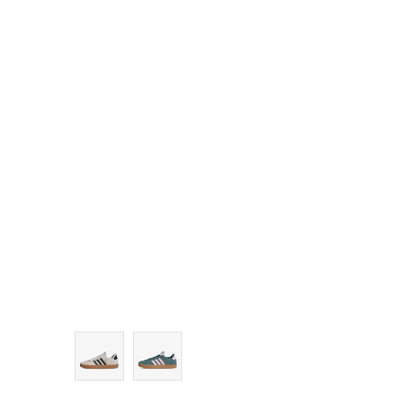
7
7-
8
8-
9
9-