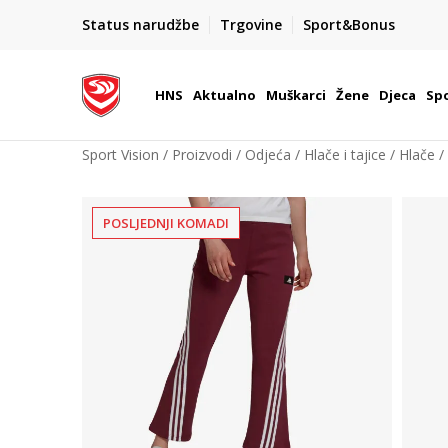
BOX NOW
Status narudžbe
Trgovine
Sport&Bonus
Dostava 1,50 €
| Više od 800 paketomata u Hrvatsko
HNS
Aktualno
Muškarci
Žene
Djeca
Spo
Sport Vision
Proizvodi
Odjeća
Hlače i tajice
Hlače
POSLJEDNJI KOMADI