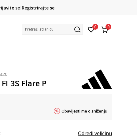
CLICK& COLLECT
rijavite se
Registrirajte se
besplatno preuzimanje u trgovini
0
0
Pretraži stranicu
820
FI 3S Flare P
Obavijesti me o sniženju
:
Odredi veličinu