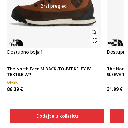
Brzi pregled
Dostupno boja:
1
Dostupno
The North Face M BACK-TO-BERKELEY IV
The Nort
TEXTILE WP
SLEEVE TE
OFFER
86,39
€
31,99
€
Dodajte u košaricu
Veličina