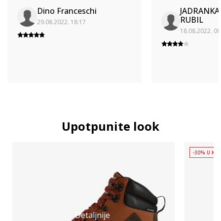
Dino Franceschi
JADRANKA
RUBIL
29.08.2022. 18:17
18.08.2022. 08
Upotpunite look
-30% U KOŠ
Detaljnije