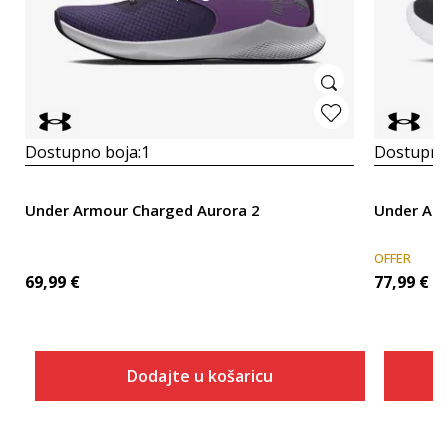
Dostupno boja:
1
Dostupno
Under Armour Charged Aurora 2
Under Ar
OFFER
69,99
€
77,99
€
Dodajte u košaricu
Veličina
Dodaj u košaricu
5.5