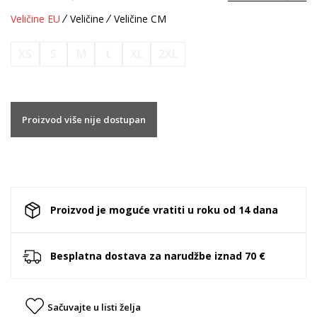
Veličine EU
Veličine
Veličine CM
XS
S
M
L
XL
2XL
Proizvod više nije dostupan
Proizvod je moguće vratiti u roku od 14 dana
Besplatna dostava za narudžbe iznad 70 €
Sačuvajte u listi želja