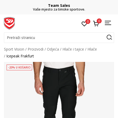
Team Sales
Vaše mjesto za timske sportove.
0
0
Pretraži stranicu
Sport Vision
Proizvodi
Odjeća
Hlače i tajice
Hlače
Icepeak Frakfurt
-20% U KOŠARICI