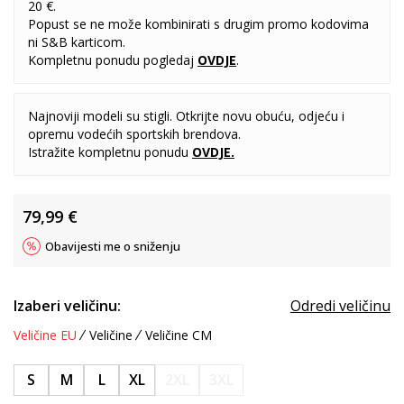
20 €.
Popust se ne može kombinirati s drugim promo kodovima
ni S&B karticom.
Kompletnu ponudu pogledaj
OVDJE
.
Najnoviji modeli su stigli. Otkrijte novu obuću, odjeću i
opremu vodećih sportskih brendova.
Istražite kompletnu ponudu
OVDJE
.
79,99
€
Obavijesti me o sniženju
Izaberi veličinu:
Odredi veličinu
Veličine EU
Veličine
Veličine CM
S
M
L
XL
2XL
3XL