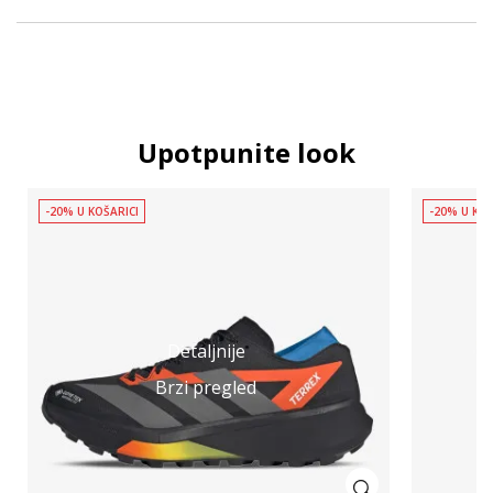
Upotpunite look
-20% U KOŠARICI
-20% U KOŠ
Detaljnije
Brzi pregled