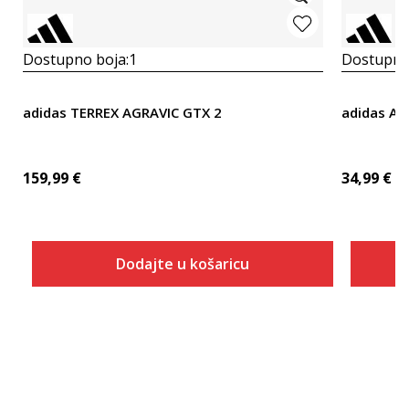
Dostupno boja:
1
Dostupno
adidas TERREX AGRAVIC GTX 2
adidas AD
159,99
€
34,99
€
Dodajte u košaricu
Veličina
Dodaj u košaricu
3-
4