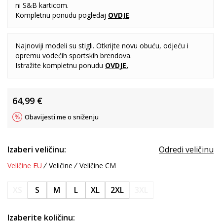
ni S&B karticom.
Kompletnu ponudu pogledaj
OVDJE
.
Najnoviji modeli su stigli. Otkrijte novu obuću, odjeću i
opremu vodećih sportskih brendova.
Istražite kompletnu ponudu
OVDJE
.
64,99
€
Obavijesti me o sniženju
Izaberi veličinu:
Odredi veličinu
Veličine EU
Veličine
Veličine CM
XS
S
M
L
XL
2XL
3XL
Izaberite količinu: