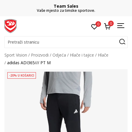
Team Sales
Vaše mjesto za timske sportove.
0
0
Pretraži stranicu
Sport Vision
Proizvodi
Odjeća
Hlače i tajice
Hlače
adidas ADI365/// PT M
-20% U KOŠARICI